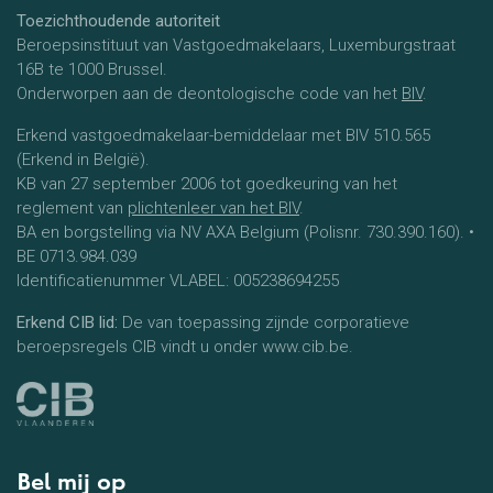
Toezichthoudende autoriteit
Beroepsinstituut van Vastgoedmakelaars, Luxemburgstraat
16B te 1000 Brussel.
Onderworpen aan de deontologische code van het
BIV
.
Erkend vastgoedmakelaar-bemiddelaar met BIV 510.565
(Erkend in België).
KB van 27 september 2006 tot goedkeuring van het
reglement van
plichtenleer van het BIV
.
BA en borgstelling via NV AXA Belgium (Polisnr. 730.390.160). •
BE 0713.984.039
Identificatienummer VLABEL: 005238694255
Erkend CIB lid:
De van toepassing zijnde corporatieve
beroepsregels CIB vindt u onder www.cib.be.
Bel mij op