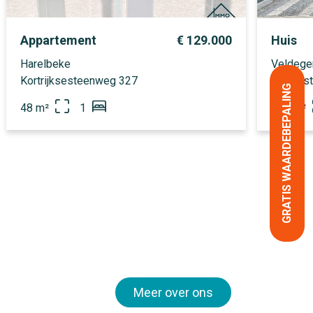
Appartement
€ 129.000
Huis
Harelbeke
Veldeg
Kortrijksesteenweg 327
Acaciast
GRATIS WAARDEBEPALING
48 m²
1
795 m²
Meer over ons