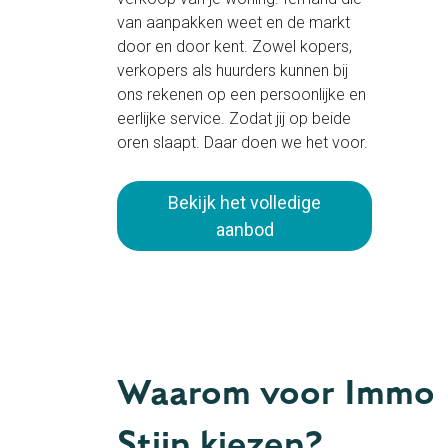
van aanpakken weet en de markt
door en door kent. Zowel kopers,
Huis
€
verkopers als huurders kunnen bij
Torhout
ons rekenen op een persoonlijke en
Wijnendalestraat 49
eerlijke service. Zodat jij op beide
oren slaapt. Daar doen we het voor.
479 m²
3
Bekijk het volledige
aanbod
Waarom voor Immo
Stijn kiezen?