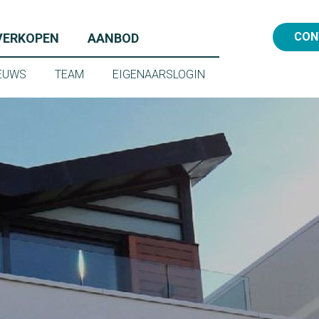
HUREN)
(VERKOPEN)
(AANBOD)
CON
VERKOPEN
AANBOD
FO)
(NIEUWS)
(TEAM)
(EIGENAARSLOGIN)
EUWS
TEAM
EIGENAARSLOGIN