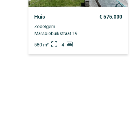
 329.000
Huis
€ 575.000
Zedelgem
Marsbiebuikstraat 19
580 m²
4