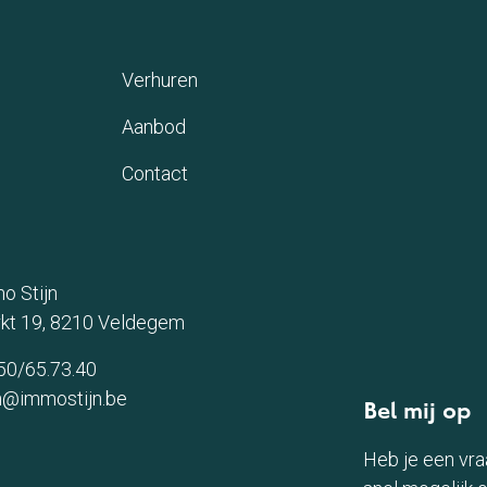
(Verkopen)
(Verhuren)
Verhuren
m)
(Aanbod)
Aanbod
ieuws)
(Contact)
Contact
o Stijn
kt 19, 8210 Veldegem
050/65.73.40
jn@immostijn.be
Bel mij op
Heb je een vra