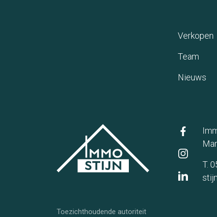
Verkopen
(Tea
Team
(N
Nieuws
Imm
Mar
T. 
sti
Toezichthoudende autoriteit