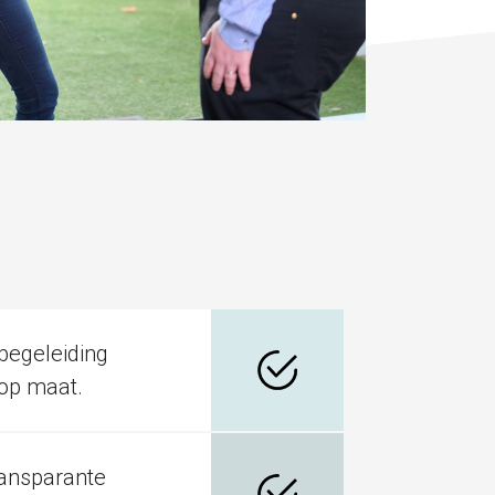
begeleiding
 op maat.
ransparante