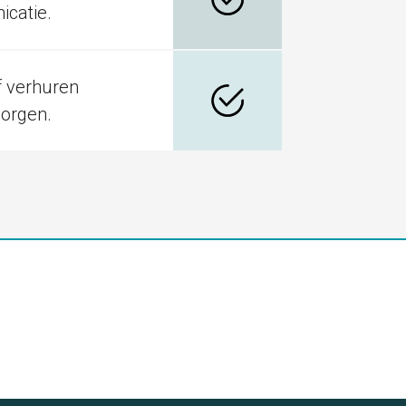
catie.
f verhuren
zorgen.