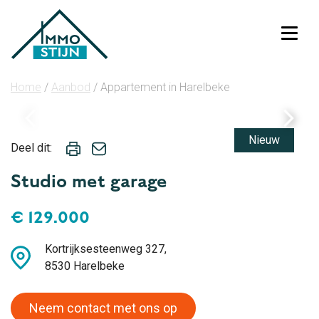
Toggl
Home
/
Aanbod
/
Appartement in Harelbeke
Nieuw
Deel dit:
Studio met garage
€ 129.000
Kortrijksesteenweg 327,
8530 Harelbeke
Neem contact met ons op