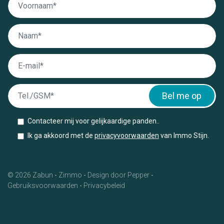
Bel me op
Contacteer mij voor gelijkaardige panden..
Ik ga akkoord met de
privacyvoorwaarden
van Immo Stijn.
© 2026 Zabun
-
Zimmo
-
Design door Pepper
-
Gebruiksvoorwaarden
-
Privacybeleid