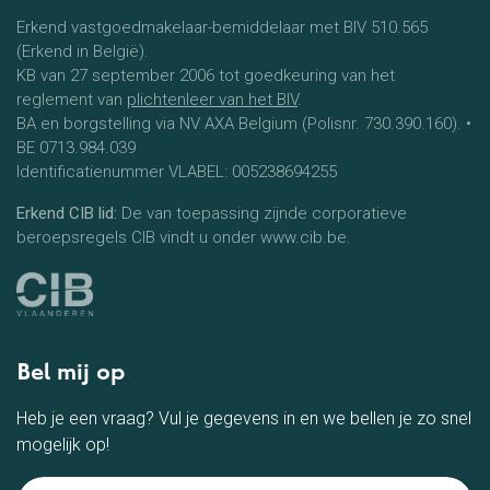
Erkend vastgoedmakelaar-bemiddelaar met BIV 510.565
(Erkend in België).
KB van 27 september 2006 tot goedkeuring van het
reglement van
plichtenleer van het BIV
.
BA en borgstelling via NV AXA Belgium (Polisnr. 730.390.160). •
BE 0713.984.039
Identificatienummer VLABEL: 005238694255
Erkend CIB lid:
De van toepassing zijnde corporatieve
beroepsregels CIB vindt u onder www.cib.be.
Bel mij op
Heb je een vraag? Vul je gegevens in en we bellen je zo snel
mogelijk op!