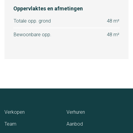
Oppervlaktes en afmetingen
Totale opp. grond
48 m²
Bewoonbare opp.
48 m²
(Verkopen)
(Verhuren)
Verkopen
Verhuren
(Team)
(Aanbod)
Team
Aanbod