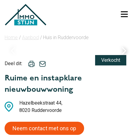
Toggl
Home
/
Aanbod
/
Huis in Ruddervoorde
Verkocht
Deel dit:
Ruime en instapklare
nieuwbouwwoning
Hazelbeekstraat 44,
8020 Ruddervoorde
Neem contact met ons op