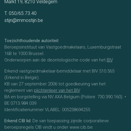
Markt 19, 8210 Veldegem
T. 050/65.73.40
stijn@immostijn.be
Toezichthoudende autoriteit
Beroepsinstituut van Vastgoedmakelaars, Luxemburgstraat
16B te 1000 Brussel.
Onderworpen aan de deontologische code van het
BIV
.
Erkend vastgoedmakelaar-bemiddelaar met BIV 510.565
(Erkend in België).
KB van 27 september 2006 tot goedkeuring van het
reglement van
plichtenleer van het BIV
.
BA en borgstelling via NV AXA Belgium (Polisnr. 730.390.160). •
BE 0713.984.039
Identificatienummer VLABEL: 005238694255
Erkend CIB lid:
De van toepassing zijnde corporatieve
beroepsregels CIB vindt u onder www.cib.be.